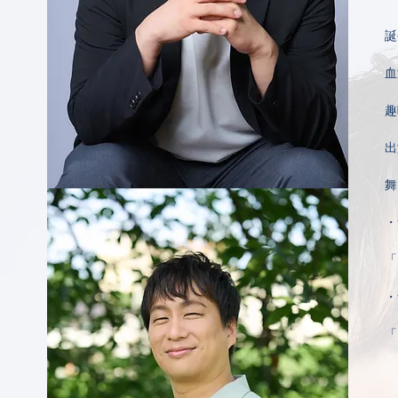
誕
血
趣
出
舞
・
「
・
「